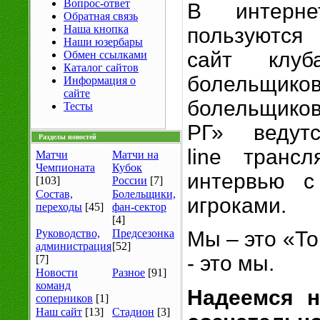
Вопрос-ответ
В интерне
Обратная связь
Наша кнопка
пользуются
Наши юзербары
сайт клу
Обмен ссылками
Каталог сайтов
болельщи
Информация о
сайте
болельщиков
Тесты
РГ» ведут
Разделы новостей
line трансл
Матчи
Матчи на
Чемпионата
Кубок
интервью с
[103]
России
[7]
Состав,
Болельщики,
игроками.
переходы
[45]
фан-сектор
[4]
Руководство,
Предсезонка
Мы – это «То
администрация
[52]
- это мы.
[7]
Новости
Разное
[91]
команд
Надеемся 
соперников
[1]
Наш сайт
[13]
Стадион
[3]