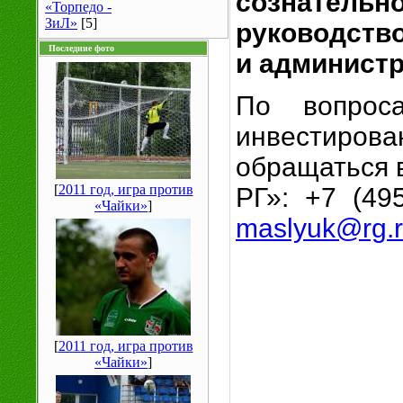
сознательн
«Торпедо -
ЗиЛ»
[5]
руководств
Последние фото
и администр
По вопроса
инвестиров
обращаться 
[
2011 год, игра против
РГ»: +7 (49
«Чайки»
]
maslyuk
@
rg
.
[
2011 год, игра против
«Чайки»
]