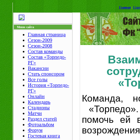
Главная
|
Стат
Меню сайта
Главная страница
Сезон-2009
Сезон-2008
Состав команды
Взаи
Состав «Торпедо-
РГ»
сотру
Вакансии
Стать спонсором
«То
Все голы
История «Торпедо-
РГ»
Команда, н
Онлайн
Календарь
«Торпедо»
Стадионы
Матчи
помочь ей 
Раздел статей
Фотоальбом
возрождения
Форум
Гостевая книга